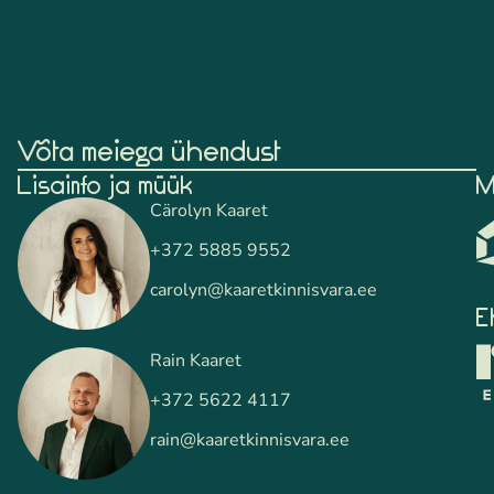
Võta meiega ühendust
Lisainfo ja müük
M
Cärolyn Kaaret
+372 5885 9552
carolyn@kaaretkinnisvara.ee
E
Rain Kaaret
+372 5622 4117
rain@kaaretkinnisvara.ee