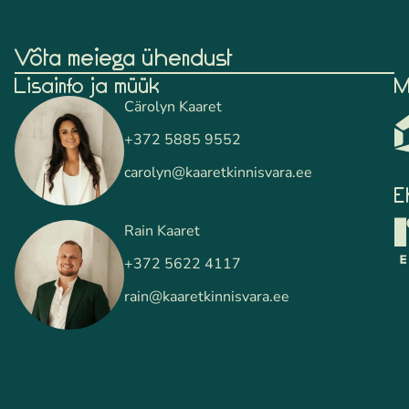
Võta meiega ühendust
Lisainfo ja müük
M
Cärolyn Kaaret
+372 5885 9552
carolyn@kaaretkinnisvara.ee
E
Rain Kaaret
+372 5622 4117
rain@kaaretkinnisvara.ee